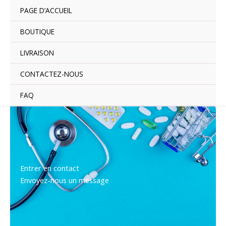
Aller
PAGE D’ACCUEIL
au
contenu
BOUTIQUE
LIVRAISON
CONTACTEZ-NOUS
FAQ
Entrer en contact
Envoyez-nous un message