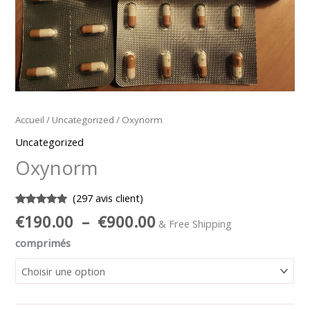
Accueil
/
Uncategorized
/ Oxynorm
Uncategorized
Oxynorm
(
297
avis client)
Noté
297
5.00
€
190.00
–
€
900.00
& Free Shipping
sur 5
basé sur
comprimés
notations
client