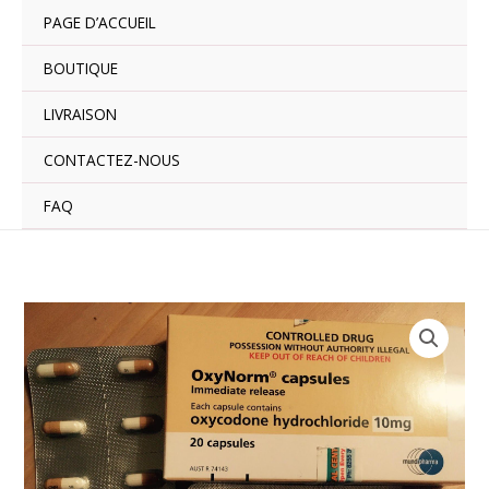
Aller
PAGE D’ACCUEIL
au
contenu
BOUTIQUE
LIVRAISON
CONTACTEZ-NOUS
FAQ
Plage
quantité
de
de
prix :
Oxynorm
€190.00
à
€900.00