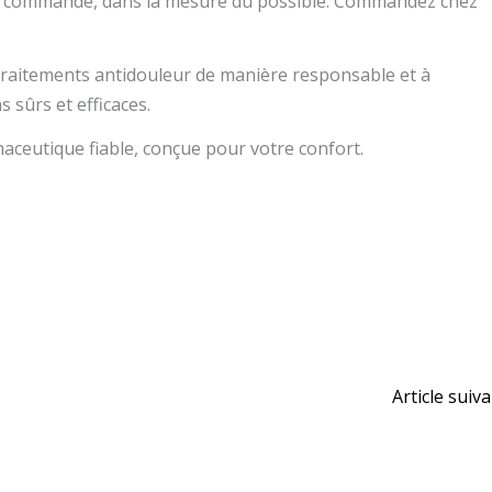
tre commande, dans la mesure du possible. Commandez chez
 traitements antidouleur de manière responsable et à
 sûrs et efficaces.
aceutique fiable, conçue pour votre confort.
Article suiv